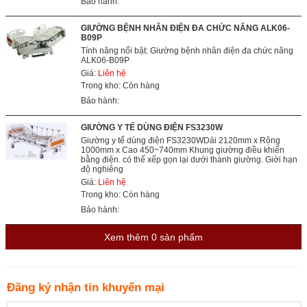
Bảo hành:
GIƯỜNG BỆNH NHÂN ĐIỆN ĐA CHỨC NĂNG ALK06-
B09P
Tính năng nổi bật: Giường bệnh nhân điện đa chức năng
ALK06-B09P
Giá:
Liên hệ
Trong kho: Còn hàng
Bảo hành:
GIƯỜNG Y TẾ DÙNG ĐIỆN FS3230W
Giường y tế dùng điện FS3230WDài 2120mm x Rộng
1000mm x Cao 450~740mm Khung giường điều khiển
bằng điện. có thế xếp gọn lại dưới thành giường. Giới hạn
độ nghiêng
Giá:
Liên hệ
Trong kho: Còn hàng
Bảo hành:
Xem thêm
0
sản phẩm
Đăng ký nhận tin khuyến mại