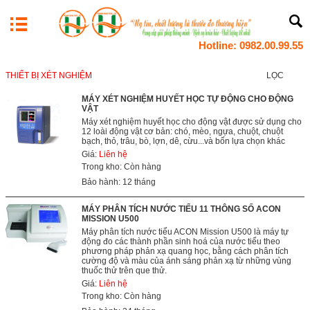
Hotline: 0982.00.99.55
THIẾT BỊ XÉT NGHIỆM
LỌC
MÁY XÉT NGHIỆM HUYẾT HỌC TỰ ĐỘNG CHO ĐỘNG
VẬT
Máy xét nghiệm huyết học cho động vật được sử dụng cho
12 loài động vật cơ bản: chó, mèo, ngựa, chuột, chuột
bạch, thỏ, trâu, bò, lợn, dê, cừu...và bốn lựa chọn khác
Giá:
Liên hệ
Trong kho: Còn hàng
Bảo hành: 12 tháng
MÁY PHÂN TÍCH NƯỚC TIỂU 11 THÔNG SỐ ACON
MISSION U500
Máy phân tích nước tiểu ACON Mission U500 là máy tự
động đo các thành phần sinh hoá của nước tiểu theo
phương pháp phản xạ quang học, bằng cách phân tích
cường độ và màu của ánh sáng phản xạ từ những vùng
thuốc thử trên que thử.
Giá:
Liên hệ
Trong kho: Còn hàng