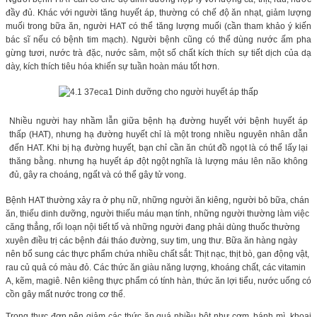
đầy đủ. Khác với người tăng huyết áp, thường có chế độ ăn nhạt, giảm lượng
muối trong bữa ăn, người HAT có thể tăng lượng muối (cần tham khảo ý kiến
bác sĩ nếu có bệnh tim mạch). Người bệnh cũng có thể dùng nước ấm pha
gừng tươi, nước trà đặc, nước sâm, một số chất kích thích sự tiết dịch của dạ
dày, kích thích tiêu hóa khiến sự tuần hoàn máu tốt hơn.
Nhiều người hay nhầm lẫn giữa bệnh hạ đường huyết với bệnh huyết áp
thấp (HAT), nhưng hạ đường huyết chỉ là một trong nhiều nguyên nhân dẫn
đến HAT. Khi bị hạ đường huyết, bạn chỉ cần ăn chút đồ ngọt là có thể lấy lại
thăng bằng. nhưng hạ huyết áp đột ngột nghĩa là lượng máu lên não không
đủ, gây ra choáng, ngất và có thể gây tử vong.
Bệnh HAT thường xảy ra ở phụ nữ, những người ăn kiêng, người bỏ bữa, chán
ăn, thiếu dinh dưỡng, người thiếu máu mạn tính, những người thường làm việc
căng thẳng, rối loạn nội tiết tố và những người đang phải dùng thuốc thường
xuyên điều trị các bệnh đái tháo đường, suy tim, ung thư. Bữa ăn hàng ngày
nên bổ sung các thực phẩm chứa nhiều chất sắt: Thịt nạc, thịt bò, gan động vật,
rau củ quả có màu đỏ. Các thức ăn giàu năng lượng, khoáng chất, các vitamin
A, kẽm, magiê. Nên kiêng thực phẩm có tính hàn, thức ăn lợi tiểu, nước uống có
cồn gây mất nước trong cơ thể.
Trong thực đơn nên giảm các thức ăn quá nhiều bột như cơm, bánh mì, khoai