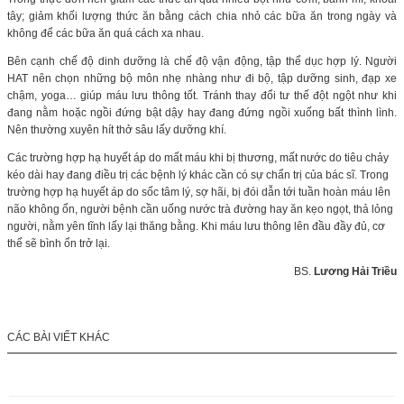
tây; giảm khối lượng thức ăn bằng cách chia nhỏ các bữa ăn trong ngày và
không để các bữa ăn quá cách xa nhau.
Bên cạnh chế độ dinh dưỡng là chế độ vận động, tập thể dục hợp lý. Người
HAT nên chọn những bộ môn nhẹ nhàng như đi bộ, tập dưỡng sinh, đạp xe
chậm, yoga… giúp máu lưu thông tốt. Tránh thay đổi tư thế đột ngột như khi
đang nằm hoặc ngồi đứng bật dậy hay đang đứng ngồi xuống bất thình lình.
Nên thường xuyên hít thở sâu lấy dưỡng khí.
Các trường hợp hạ huyết áp do mất máu khi bị thương, mất nước do tiêu chảy
kéo dài hay đang điều trị các bệnh lý khác cần có sự chẩn trị của bác sĩ. Trong
trường hợp hạ huyết áp do sốc tâm lý, sợ hãi, bị đói dẫn tới tuần hoàn máu lên
não không ổn, người bệnh cần uống nước trà đường hay ăn kẹo ngọt, thả lỏng
người, nằm yên tĩnh lấy lại thăng bằng. Khi máu lưu thông lên đầu đầy đủ, cơ
thể sẽ bình ổn trở lại.
BS.
Lương Hải Triều
CÁC BÀI VIẾT KHÁC