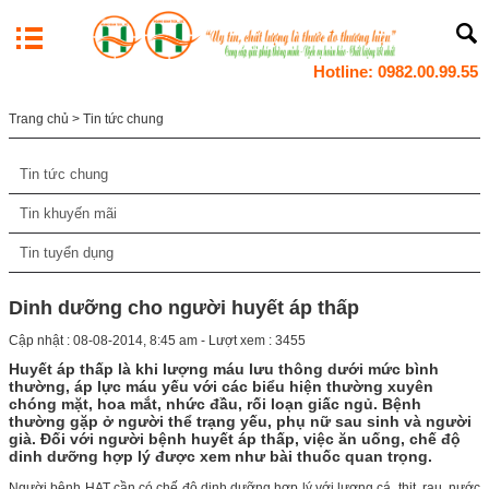
Hotline: 0982.00.99.55
Trang chủ
> Tin tức chung
Tin tức chung
Tin khuyến mãi
Tin tuyển dụng
Dinh dưỡng cho người huyết áp thấp
Cập nhật : 08-08-2014, 8:45 am - Lượt xem : 3455
Huyết áp thấp là khi lượng máu lưu thông dưới mức bình
thường, áp lực máu yếu với các biểu hiện thường xuyên
chóng mặt, hoa mắt, nhức đầu, rối loạn giấc ngủ. Bệnh
thường gặp ở người thể trạng yếu, phụ nữ sau sinh và người
già. Đối với người bệnh huyết áp thấp, việc ăn uống, chế độ
dinh dưỡng hợp lý được xem như bài thuốc quan trọng.
Người bệnh HAT cần có chế độ dinh dưỡng hợp lý với lượng cá, thịt, rau, nước