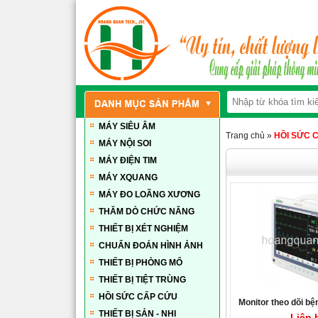
MÁY SIÊU ÂM
Trang chủ
»
HỒI SỨC 
MÁY NỘI SOI
MÁY ĐIỆN TIM
MÁY XQUANG
MÁY ĐO LOÃNG XƯƠNG
THĂM DÒ CHỨC NĂNG
THIẾT BỊ XÉT NGHIỆM
CHUẨN ĐOÁN HÌNH ẢNH
THIẾT BỊ PHÒNG MỔ
THIẾT BỊ TIỆT TRÙNG
HỒI SỨC CẤP CỨU
Monitor theo dõi bệ
THIẾT BỊ SẢN - NHI
số PBM - 
Liên 