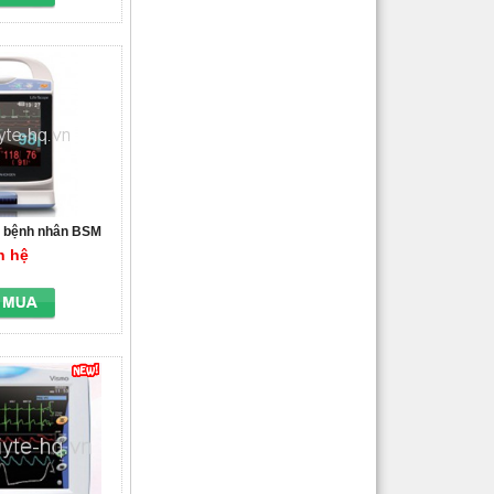
õi bệnh nhân BSM
SERIES
n hệ