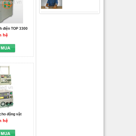
h điện TOP 3300
n hệ
cho động vật
n hệ