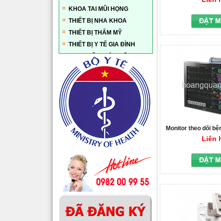
KHOA TAI MŨI HỌNG
THIẾT BỊ NHA KHOA
THIẾT BỊ THẨM MỸ
THIẾT BỊ Y TẾ GIA ĐÌNH
PHỤC HỒI CHỨC NĂNG
TỦ BẢO QUẢN - LƯU TRỮ
VẬT TƯ TIÊU HAO
PHỤ KIỆN MÁY Y TẾ
MÁY LY TÂM
HÓA CHẤT HUYẾT HỌC
Monitor theo dõi bệ
số BM7 Bionet 
Liên 