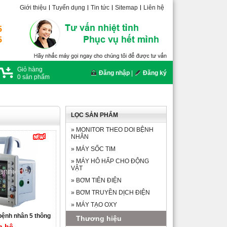
Giới thiệu
Tuyển dụng
Tin tức
Sitemap
Liên hệ
5
5
Giỏ hàng
Đăng nhập
|
Đăng ký
0
sản phẩm
LỌC SẢN PHẨM
»
MONITOR THEO DOI BỆNH
NHÂN
»
MÁY SỐC TIM
»
MÁY HÔ HẤP CHO ĐỘNG
VẬT
»
BƠM TIÊN ĐIỆN
»
BƠM TRUYỀN DỊCH ĐIỆN
»
MÁY TẠO OXY
 bệnh nhân 5 thông
Thương hiệu
et - Hàn Quốc
n hệ