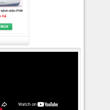
õi bệnh nhân PVM
701
n hệ