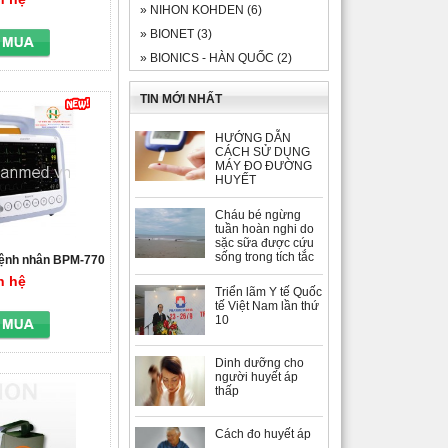
»
NIHON KOHDEN (6)
»
BIONET (3)
»
BIONICS - HÀN QUỐC (2)
TIN MỚI NHẤT
HƯỚNG DẪN
CÁCH SỬ DỤNG
MÁY ĐO ĐƯỜNG
HUYẾT
Cháu bé ngừng
tuần hoàn nghi do
sặc sữa được cứu
sống trong tích tắc
 bệnh nhân BPM-770
n hệ
Triển lãm Y tế Quốc
tế Việt Nam lần thứ
10
Dinh dưỡng cho
người huyết áp
thấp
Cách đo huyết áp