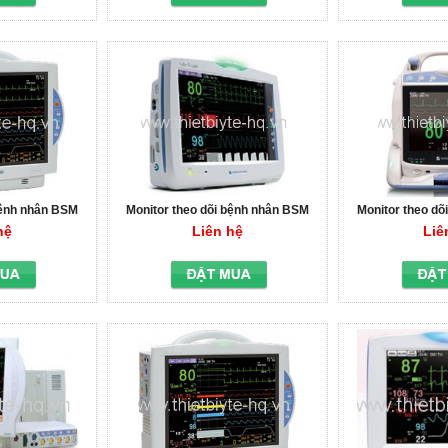
bênh nhân BSM
Monitor theo dõi bệnh nhân BSM
Monitor theo d
K
3500
1700 
hệ
Liên hệ
Liê