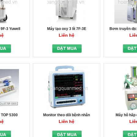
t 9F-3 Yuwell
Máy tạo oxy 3 lít 7F-3E
Bơm truyền dịc
hệ
Liên hệ
Liê
 TOP 5300
Monitor theo dõi bệnh nhân
Máy hô hấp 
BPM1200 BIONICS
hệ
Liên hệ
Liê