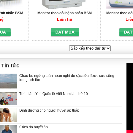
bệnh nhân BSM
Monitor theo dõi bệnh nhân BSM
Monitor theo d
0
6000
2
hệ
Liên hệ
Liê
Tin tức
Cháu bé ngừng tuần hoàn nghi do sặc sữa được cứu sống
trong tích tắc
Triển lãm Y tế Quốc tế Việt Nam lần thứ 10
Dinh dưỡng cho người huyết áp thấp
Cách đo huyết áp