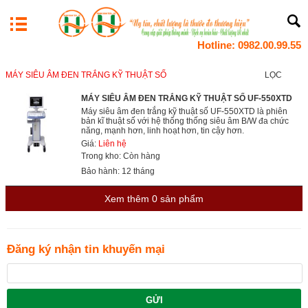
Hotline: 0982.00.99.55
MÁY SIÊU ÂM ĐEN TRẮNG KỸ THUẬT SỐ
LỌC
MÁY SIÊU ÂM ĐEN TRẮNG KỸ THUẬT SỐ UF-550XTD
Máy siêu âm đen trắng kỹ thuật số UF-550XTD là phiên
bản kĩ thuật số với hệ thống thống siêu âm B/W đa chức
năng, mạnh hơn, linh hoạt hơn, tin cậy hơn.
Giá:
Liên hệ
Trong kho: Còn hàng
Bảo hành: 12 tháng
Xem thêm
0
sản phẩm
Đăng ký nhận tin khuyến mại
GỬI